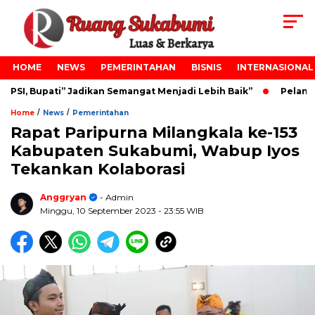
HOME
NEWS
PEMERINTAHAN
BISNIS
INTERNASIONAL
SI, Bupati” Jadikan Semangat Menjadi Lebih Baik”
Pelantik
/
/
Home
News
Pemerintahan
Rapat Paripurna Milangkala ke-153
Kabupaten Sukabumi, Wabup Iyos
Tekankan Kolaborasi
Anggryan
- Admin
Minggu, 10 September 2023
- 23:55 WIB