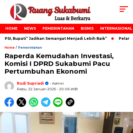
HOME
NEWS
PEMERINTAHAN
BISNIS
INTERNASIONAL
SI, Bupati” Jadikan Semangat Menjadi Lebih Baik”
Pelantik
/
Home
Pemerintahan
Raperda Kemudahan Investasi,
Komisi I DPRD Sukabumi Pacu
Pertumbuhan Ekonomi
Rudi Supriadi
- Admin
Rabu, 22 Januari 2025
- 20:06 WIB