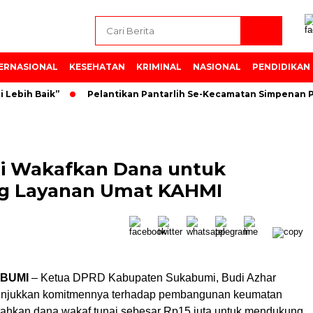
ERNASIONAL
KESEHATAN
KRIMINAL
NASIONAL
PENDIDIKAN
bih Baik”
Pelantikan Pantarlih Se-Kecamatan Simpenan PP
i Wakafkan Dana untuk
 Layanan Umat KAHMI
BUMI
– Ketua DPRD Kabupaten Sukabumi, Budi Azhar
unjukkan komitmennya terhadap pembangunan keumatan
hkan dana wakaf tunai sebesar Rp15 juta untuk mendukung