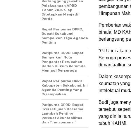
Pertanggung jawaban
Pelaksanaan APBD
pembangunan G
Tahun 2025 Siap
Himpunan Maha
Ditetapkan Menjadi
Perda
Pemberian waka
Rapat Paripurna DPRD,
bihalal MD KAH
Bupati Sukabumi
Sampaikan Tiga Agenda
berlangsung pa
Penting
“GLU ini akan m
Paripurna DPRD, Bupati
Sampaikan Nota
Semoga proses 
Pengantar Perubahan
dimanfaatkan s
Badan Hukum Perumda
Menjadi Perseroda
Dalam kesempat
Rapat Paripurna DPRD
keumatan yang 
Kabupaten Sukabumi, Ini
Agenda Penting Yang
intelektual mud
Disampaikan
Budi juga meny
Paripurna DPRD, Bupati
tersebut, seper
“Persetujuan Bersama
Langkah Penting
yang dinilai tu
Perkuat Akuntabilitas
dan Transparansi”
tubuh KAHMI.