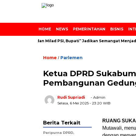
HOME
NEWS
PEMERINTAHAN
BISNIS
INT
es Azainiyah dan Milad PSI, Bupati” Jadikan Semangat Menjadi Le
Home
Parlemen
/
Ketua DPRD Sukabum
Pembangunan Gedung
Rudi Supriadi
- Admin
Selasa, 6 Mei 2025
- 23:20 WIB
RUANG SUKA
Berita Terkait
Mutawali, men
Paripurna DPRD,
dengan menyera