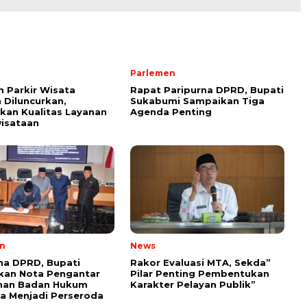
Parlemen
 Parkir Wisata
Rapat Paripurna DPRD, Bupati
Diluncurkan,
Sukabumi Sampaikan Tiga
kan Kualitas Layanan
Agenda Penting
isataan
n
News
na DPRD, Bupati
Rakor Evaluasi MTA, Sekda”
kan Nota Pengantar
Pilar Penting Pembentukan
han Badan Hukum
Karakter Pelayan Publik”
a Menjadi Perseroda