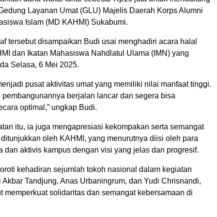
edung Layanan Umat (GLU) Majelis Daerah Korps Alumni
siswa Islam (MD KAHMI) Sukabumi.
f tersebut disampaikan Budi usai menghadiri acara halal
MI dan Ikatan Mahasiswa Nahdlatul Ulama (IMN) yang
da Selasa, 6 Mei 2025.
enjadi pusat aktivitas umat yang memiliki nilai manfaat tinggi.
pembangunannya berjalan lancar dan segera bisa
ecara optimal,” ungkap Budi.
an itu, ia juga mengapresiasi kekompakan serta semangat
ditunjukkan oleh KAHMI, yang menurutnya diisi oleh para
a dan aktivis kampus dengan visi yang jelas dan progresif.
oroti kehadiran sejumlah tokoh nasional dalam kegiatan
ti Akbar Tandjung, Anas Urbaningrum, dan Yudi Chrisnandi,
rut memperkuat solidaritas dan semangat kebersamaan di