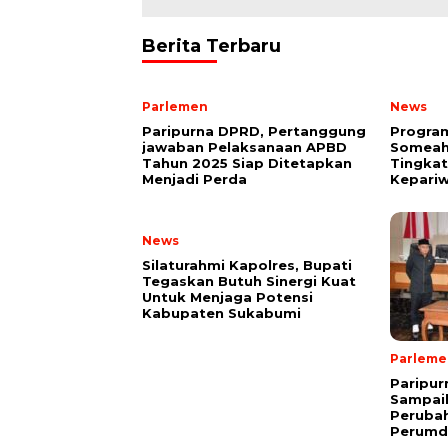
Berita Terbaru
Parlemen
News
Paripurna DPRD, Pertanggung
Program
jawaban Pelaksanaan APBD
Someah 
Tahun 2025 Siap Ditetapkan
Tingkat
Menjadi Perda
Kepariw
News
Silaturahmi Kapolres, Bupati
Tegaskan Butuh Sinergi Kuat
Untuk Menjaga Potensi
Kabupaten Sukabumi
Parleme
Paripur
Sampai
Peruba
Perumd