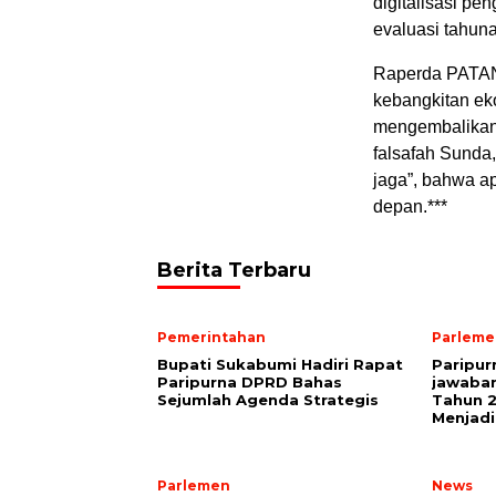
digitalisasi pe
evaluasi tahun
Raperda PATAN
kebangkitan ek
mengembalikan 
falsafah Sunda,
jaga”, bahwa ap
depan.***
Berita Terbaru
Pemerintahan
Parleme
Bupati Sukabumi Hadiri Rapat
Paripu
Paripurna DPRD Bahas
jawaba
Sejumlah Agenda Strategis
Tahun 2
Menjadi
Parlemen
News