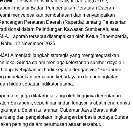
BUMI
– Dewan Perwakilan Rakyat Daerah (DPRD)
abumi melalui Badan Pembentukan Peraturan Daerah
resmi menyelesaikan pembahasan dan menyampaikan
t Rancangan Peraturan Daerah (Raperda) tentang Pelestarian
adisional dalam Pelindungan Kawasan Sumber Air, atau
LA. Laporan tersebut disampaikan oleh Ketua Bapemperda,
 Rabu, 12 November 2025.
ALA menjadi langkah strategis yang mengintegrasikan
rifan lokal Sunda dalam menjaga kelestarian sumber daya air
hidup. Kebijakan ini hadir sejalan dengan visi “Sukabumi
ng menekankan pemajuan kebudayaan dan peningkatan
ngan hidup sebagai indikator utama.
rda ini juga dilatarbelakangi oleh tingginya kerentanan
aten Sukabumi, seperti banjir dan longsor, akibat menurunnya
ngkungan. Selain itu, arahan Gubernur Jawa Barat untuk
a ruang dan pengelolaan lingkungan berbasis budaya Sunda
ijakan penting dalam perumusan aturan tersebut.