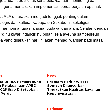
ngetahuan tradisional, serta pelaksanaan monitoring dan
an guna memastikan implementasi perda berjalan optimal.
JALA diharapkan menjadi tonggak penting dalam
ologis dan kultural Kabupaten Sukabumi, sekaligus
harmoni antara manusia, budaya, dan alam. Sejalan dengan
 “dinu kiwari ngancik nu bihari, seja ayeuna sampeureun
a yang dilakukan hari ini akan menjadi warisan bagi masa
n
News
rna DPRD, Pertanggung
Program Parkir Wisata
n Pelaksanaan APBD
Someah Diluncurkan,
025 Siap Ditetapkan
Tingkatkan Kualitas Layanan
 Perda
Kepariwisataan
Parlemen