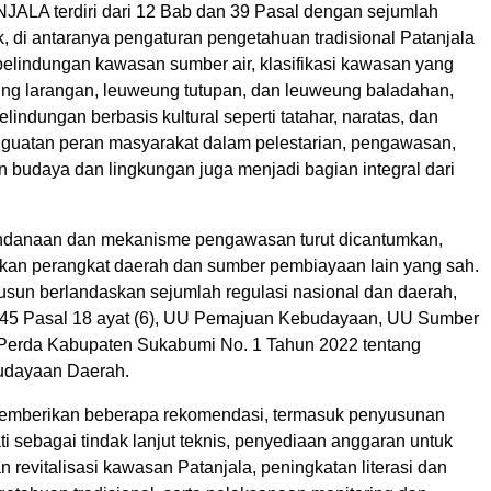
ALA terdiri dari 12 Bab dan 39 Pasal dengan sejumlah
, di antaranya pengaturan pengetahuan tradisional Patanjala
pelindungan kawasan sumber air, klasifikasi kawasan yang
ung larangan, leuweung tutupan, dan leuweung baladahan,
elindungan berbasis kultural seperti tatahar, naratas, dan
guatan peran masyarakat dalam pelestarian, pengawasan,
n budaya dan lingkungan juga menjadi bagian integral dari
ndanaan dan mekanisme pengawasan turut dicantumkan,
kan perangkat daerah dan sumber pembiayaan lain yang sah.
susun berlandaskan sejumlah regulasi nasional dan daerah,
945 Pasal 18 ayat (6), UU Pemajuan Kebudayaan, UU Sumber
a Perda Kabupaten Sukabumi No. 1 Tahun 2022 tentang
dayaan Daerah.
mberikan beberapa rekomendasi, termasuk penyusunan
i sebagai tindak lanjut teknis, penyediaan anggaran untuk
an revitalisasi kawasan Patanjala, peningkatan literasi dan