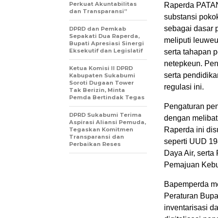
Perkuat Akuntabilitas
Raperda PATANJ
dan Transparansi”
substansi pokok
sebagai dasar 
DPRD dan Pemkab
Sepakati Dua Raperda,
meliputi leuwe
Bupati Apresiasi Sinergi
Eksekutif dan Legislatif
serta tahapan p
netepkeun. Pen
Ketua Komisi II DPRD
serta pendidika
Kabupaten Sukabumi
Soroti Dugaan Tower
regulasi ini.
Tak Berizin, Minta
Pemda Bertindak Tegas
Pengaturan pe
DPRD Sukabumi Terima
dengan melibat
Aspirasi Aliansi Pemuda,
Raperda ini di
Tegaskan Komitmen
Transparansi dan
seperti UUD 1
Perbaikan Reses
Daya Air, sert
Pemajuan Kebu
Bapemperda me
Peraturan Bupat
inventarisasi d