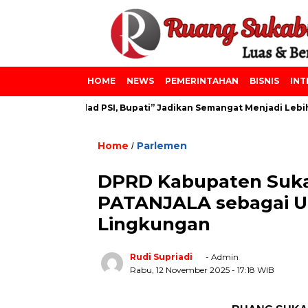
HOME
NEWS
PEMERINTAHAN
BISNIS
INT
iniyah dan Milad PSI, Bupati” Jadikan Semangat Menjadi Lebih B
Home
Parlemen
/
DPRD Kabupaten Suk
PATANJALA sebagai Up
Lingkungan
Rudi Supriadi
- Admin
Rabu, 12 November 2025
- 17:18 WIB