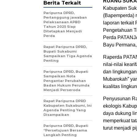
RUANG SUKA
Berita Terkait
Kabupaten Suk
Paripurna DPRD,
(Bapemperda) 
Pertanggung jawaban
Pelaksanaan APBD
laporan terkai
Tahun 2025 Siap
Pengetahuan Tr
Ditetapkan Menjadi
Perda
Perda PATANJA
Bayu Permana,
Rapat Paripurna DPRD,
Bupati Sukabumi
Sampaikan Tiga Agenda
Raperda PATANJ
Penting
nilai-nilai kea
dan lingkungan 
Paripurna DPRD, Bupati
Sampaikan Nota
Mubarokah” ya
Pengantar Perubahan
Badan Hukum Perumda
kualitas lingku
Menjadi Perseroda
Penyusunan Rape
Rapat Paripurna DPRD
Kabupaten Sukabumi, Ini
ekologis Kabup
Agenda Penting Yang
daya dukung li
Disampaikan
memperkuat tat
Paripurna DPRD, Bupati
turut menjadi p
“Persetujuan Bersama
Langkah Penting