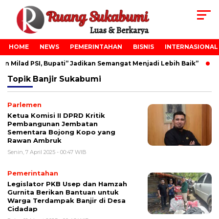
HOME
NEWS
PEMERINTAHAN
BISNIS
INTERNASIONAL
 Milad PSI, Bupati” Jadikan Semangat Menjadi Lebih Baik”
Topik
Banjir Sukabumi
Parlemen
Ketua Komisi II DPRD Kritik
Pembangunan Jembatan
Sementara Bojong Kopo yang
Rawan Ambruk
Senin, 7 April 2025 - 00:47 WIB
Pemerintahan
Legislator PKB Usep dan Hamzah
Gurnita Berikan Bantuan untuk
Warga Terdampak Banjir di Desa
Cidadap