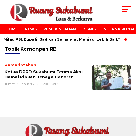
HOME
NEWS
PEMERINTAHAN
BISNIS
INTERNASIONAL
Milad PSI, Bupati” Jadikan Semangat Menjadi Lebih Baik”
Pe
Topik
Kemenpan RB
Pemerintahan
Ketua DPRD Sukabumi Terima Aksi
Damai Ribuan Tenaga Honorer
Jumat, 31 Januari 2025 - 20:01 WIB