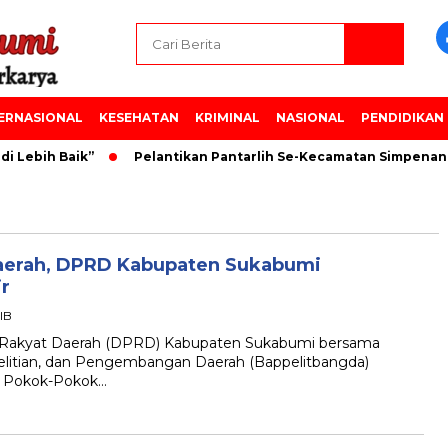
ERNASIONAL
KESEHATAN
KRIMINAL
NASIONAL
PENDIDIKAN
 Lebih Baik”
Pelantikan Pantarlih Se-Kecamatan Simpenan
aerah, DPRD Kabupaten Sukabumi
ir
IB
akyat Daerah (DPRD) Kabupaten Sukabumi bersama
itian, dan Pengembangan Daerah (Bappelitbangda)
an Pokok-Pokok…