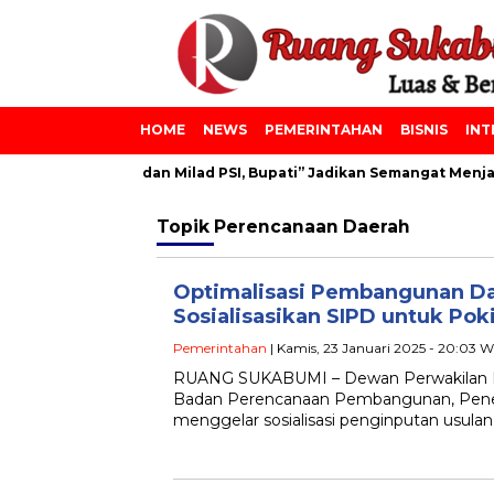
HOME
NEWS
PEMERINTAHAN
BISNIS
INT
onpes Azainiyah dan Milad PSI, Bupati” Jadikan Semangat Menjadi
Topik
Perencanaan Daerah
Optimalisasi Pembangunan D
Sosialisasikan SIPD untuk Pok
Pemerintahan
| Kamis, 23 Januari 2025 - 20:03 W
RUANG SUKABUMI – Dewan Perwakilan R
Badan Perencanaan Pembangunan, Penel
menggelar sosialisasi penginputan usul