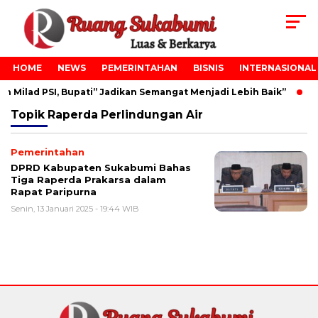
HOME
NEWS
PEMERINTAHAN
BISNIS
INTERNASIONAL
 Milad PSI, Bupati” Jadikan Semangat Menjadi Lebih Baik”
P
Topik
Raperda Perlindungan Air
Pemerintahan
DPRD Kabupaten Sukabumi Bahas
Tiga Raperda Prakarsa dalam
Rapat Paripurna
Senin, 13 Januari 2025 - 19:44 WIB