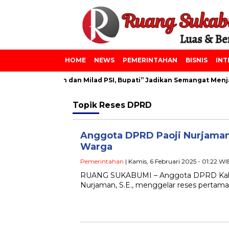
HOME
NEWS
PEMERINTAHAN
BISNIS
INT
onpes Azainiyah dan Milad PSI, Bupati” Jadikan Semangat Menjad
Topik
Reses DPRD
Anggota DPRD Paoji Nurjaman 
Warga
Pemerintahan
| Kamis, 6 Februari 2025 - 01:22 WI
RUANG SUKABUMI – Anggota DPRD Kabupa
Nurjaman, S.E., menggelar reses pertam