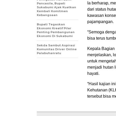
Ia berharap, me
Pancasila, Bupati
Sukabumi Ajak Kuatkan
dari status hut
Kembali Komitmen
Kebangsaan
kawasan konser
pajampangan.
Bupati Tegaskan
Ekonomi Kreatif Pilar
“Semoga dengan
Penting Pembangunan
Ekonomi Di Sukabumi
bisa terus tum
Sekda Sambut Aspirasi
Kepala Bagian 
Komunitas Driver Online
Palabuhanratu
menjelaskan, lo
untuk mengetahu
menjadi hutan 
hayati.
“Hasil kajian 
Kehutanan (KLH
tersebut bisa m