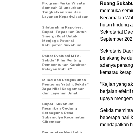
Ruang Sukabu
Program Parkir Wisata
Someah Diluncurkan,
membuka semin
Tingkatkan Kualitas
Layanan Kepariwisataan
Kecamatan Wal
hutan lindung a
Silaturahmi Kapolres,
Sekretariat Da
Bupati Tegaskan Butuh
Sinergi Kuat Untuk
September 202
Menjaga Potensi
Kabupaten Sukabumi
Sekretaris Dae
Rakor Evaluasi MTA,
belakang ke du
Sekda” Pilar Penting
Pembentukan Karakter
adanya penanga
Pelayan Publik”
kemarau kerap t
Milad dan Pengukuhan
“Kajian yang ak
Pengurus Yatshi, Sekda”
Jaga Nilai Keagamaan
berjalan efekti
dan Layanan Umat”
upaya mengemba
Bupati Sukabumi
Resmikan Gedung
Sekda meminta,
Serbaguna Desa
beberapa hari 
Sukamulya Kecamatan
Cikembar
mendapatkan ha
Peringatan Hari Lahir