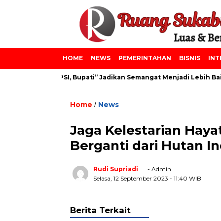
HOME
NEWS
PEMERINTAHAN
BISNIS
INT
ah dan Milad PSI, Bupati” Jadikan Semangat Menjadi Lebih Baik”
Home
News
/
Jaga Kelestarian Hayat
Berganti dari Hutan I
Rudi Supriadi
- Admin
Selasa, 12 September 2023
- 11:40 WIB
Berita Terkait