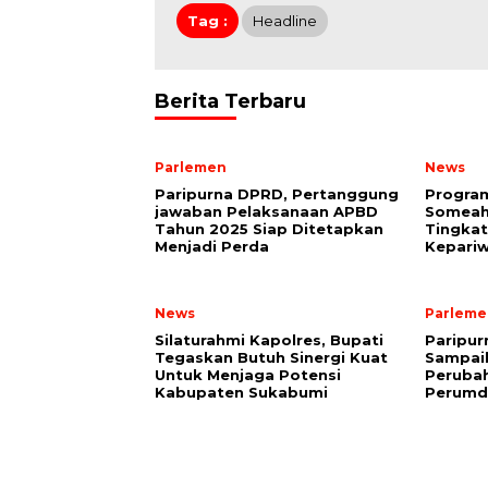
Tag :
Headline
Berita Terbaru
Parlemen
News
Paripurna DPRD, Pertanggung
Program
jawaban Pelaksanaan APBD
Someah 
Tahun 2025 Siap Ditetapkan
Tingkat
Menjadi Perda
Kepariw
News
Parleme
Silaturahmi Kapolres, Bupati
Paripur
Tegaskan Butuh Sinergi Kuat
Sampai
Untuk Menjaga Potensi
Peruba
Kabupaten Sukabumi
Perumd