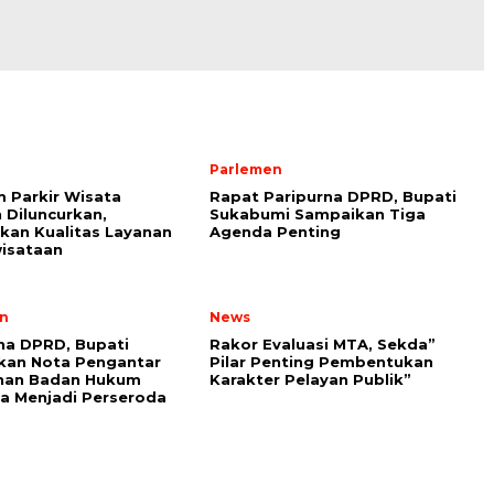
Parlemen
 Parkir Wisata
Rapat Paripurna DPRD, Bupati
Diluncurkan,
Sukabumi Sampaikan Tiga
kan Kualitas Layanan
Agenda Penting
isataan
n
News
na DPRD, Bupati
Rakor Evaluasi MTA, Sekda”
kan Nota Pengantar
Pilar Penting Pembentukan
han Badan Hukum
Karakter Pelayan Publik”
a Menjadi Perseroda