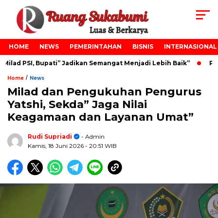
HOME
NEWS
PEMERINTAHAN
BISNIS
INTERNASIONAL
ad PSI, Bupati” Jadikan Semangat Menjadi Lebih Baik”
Pela
/
Home
News
Milad dan Pengukuhan Pengurus
Yatshi, Sekda” Jaga Nilai
Keagamaan dan Layanan Umat”
Rudi Supriadi
- Admin
Kamis, 18 Juni 2026
- 20:51 WIB