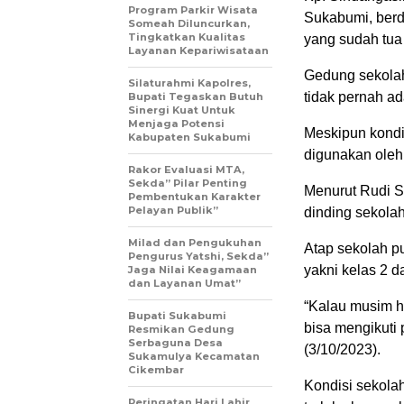
Program Parkir Wisata
Sukabumi, berd
Someah Diluncurkan,
Tingkatkan Kualitas
yang sudah tua
Layanan Kepariwisataan
Gedung sekolah 
Silaturahmi Kapolres,
tidak pernah ad
Bupati Tegaskan Butuh
Sinergi Kuat Untuk
Menjaga Potensi
Meskipun kondi
Kabupaten Sukabumi
digunakan oleh
Rakor Evaluasi MTA,
Sekda” Pilar Penting
Menurut Rudi Su
Pembentukan Karakter
Pelayan Publik”
dinding sekola
Milad dan Pengukuhan
Atap sekolah p
Pengurus Yatshi, Sekda”
yakni kelas 2 d
Jaga Nilai Keagamaan
dan Layanan Umat”
“Kalau musim h
Bupati Sukabumi
bisa mengikuti 
Resmikan Gedung
Serbaguna Desa
(3/10/2023).
Sukamulya Kecamatan
Cikembar
Kondisi sekolah
Peringatan Hari Lahir