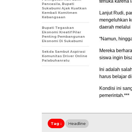
terluka karena 
Pancasila, Bupati
Sukabumi Ajak Kuatkan
Lanjut Rudi, pa
Kembali Komitmen
Kebangsaan
mengeluhkan ko
daerah melalui i
Bupati Tegaskan
Ekonomi Kreatif Pilar
Penting Pembangunan
“Namun, hingga 
Ekonomi Di Sukabumi
Mereka berhara
Sekda Sambut Aspirasi
Komunitas Driver Online
siswa ingin bi
Palabuhanratu
Ini adalah sala
harus belajar d
Kondisi ini san
pemerintah.***
Tag :
Headline