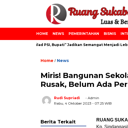
HOME
NEWS
PEMERINTAHAN
BISNIS
INT
ainiyah dan Milad PSI, Bupati” Jadikan Semangat Menjadi Lebih 
Home
News
/
Miris! Bangunan Sekol
Rusak, Belum Ada Per
Rudi Supriadi
- Admin
Rabu, 4 Oktober 2023
- 07:25 WIB
RUANG SUKA
Berita Terkait
Kp. Sindangas