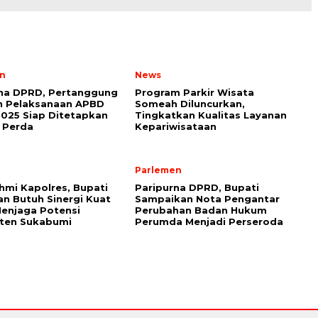
n
News
rna DPRD, Pertanggung
Program Parkir Wisata
n Pelaksanaan APBD
Someah Diluncurkan,
025 Siap Ditetapkan
Tingkatkan Kualitas Layanan
 Perda
Kepariwisataan
Parlemen
ahmi Kapolres, Bupati
Paripurna DPRD, Bupati
n Butuh Sinergi Kuat
Sampaikan Nota Pengantar
enjaga Potensi
Perubahan Badan Hukum
ten Sukabumi
Perumda Menjadi Perseroda