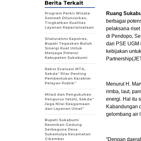
Berita Terkait
Ruang Sukabu
Program Parkir Wisata
Someah Diluncurkan,
berbagai poten
Tingkatkan Kualitas
Layanan Kepariwisataan
pelaksana rise
di Pendopo, Sen
Silaturahmi Kapolres,
dari PSE UGM i
Bupati Tegaskan Butuh
Sinergi Kuat Untuk
kebijakan untu
Menjaga Potensi
Kabupaten Sukabumi
Partnership(JE
Rakor Evaluasi MTA,
Sekda” Pilar Penting
Pembentukan Karakter
Pelayan Publik”
Menurut H. Mar
rimba, laut, pa
Milad dan Pengukuhan
energi. Hal itu
Pengurus Yatshi, Sekda”
Jaga Nilai Keagamaan
Kabandungan da
dan Layanan Umat”
gelombang air l
Bupati Sukabumi
Resmikan Gedung
Serbaguna Desa
Sukamulya Kecamatan
Cikembar
“Dengan daerah 