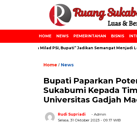
HOME
NEWS
PEMERINTAHAN
BISNIS
INT
zainiyah dan Milad PSI, Bupati” Jadikan Semangat Menjadi Lebih
Home
News
/
Bupati Paparkan Poten
Sukabumi Kepada Tim 
Universitas Gadjah M
Rudi Supriadi
- Admin
Selasa, 31 Oktober 2023
- 09:17 WIB