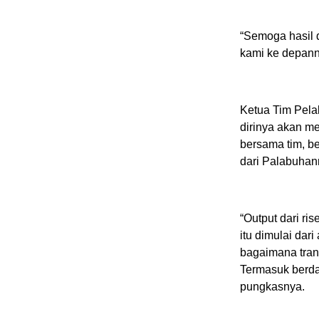
“Semoga hasil d
kami ke depann
Ketua Tim Pela
dirinya akan me
bersama tim, b
dari Palabuhanr
“Output dari ris
itu dimulai dar
bagaimana trans
Termasuk berdam
pungkasnya.