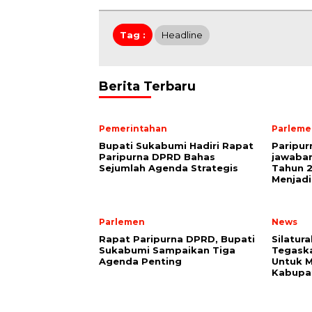
Tag :
Headline
Berita Terbaru
Pemerintahan
Parleme
Bupati Sukabumi Hadiri Rapat
Paripu
Paripurna DPRD Bahas
jawaba
Sejumlah Agenda Strategis
Tahun 2
Menjadi
Parlemen
News
Rapat Paripurna DPRD, Bupati
Silatur
Sukabumi Sampaikan Tiga
Tegaska
Agenda Penting
Untuk M
Kabupa