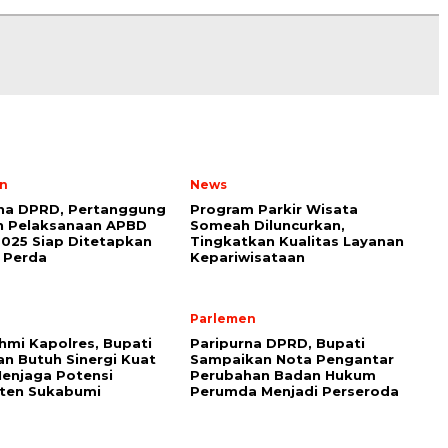
n
News
rna DPRD, Pertanggung
Program Parkir Wisata
n Pelaksanaan APBD
Someah Diluncurkan,
025 Siap Ditetapkan
Tingkatkan Kualitas Layanan
 Perda
Kepariwisataan
Parlemen
ahmi Kapolres, Bupati
Paripurna DPRD, Bupati
n Butuh Sinergi Kuat
Sampaikan Nota Pengantar
enjaga Potensi
Perubahan Badan Hukum
ten Sukabumi
Perumda Menjadi Perseroda