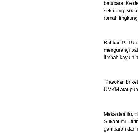
batubara. Ke d
sekarang, suda
ramah lingkung
Bahkan PLTU di
mengurangi batu
limbah kayu hi
“Pasokan briket
UMKM ataupun y
Maka dari itu,
Sukabumi. Dirin
gambaran dan m