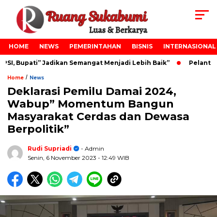
HOME
NEWS
PEMERINTAHAN
BISNIS
INTERNASIONAL
, Bupati” Jadikan Semangat Menjadi Lebih Baik”
Pelantikan
/
Home
News
Deklarasi Pemilu Damai 2024,
Wabup” Momentum Bangun
Masyarakat Cerdas dan Dewasa
Berpolitik”
Rudi Supriadi
- Admin
Senin, 6 November 2023
- 12:49 WIB