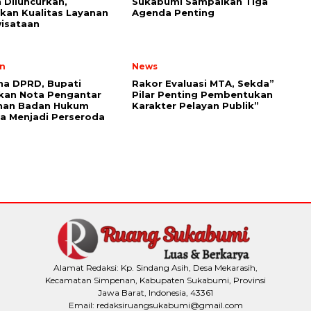
Diluncurkan,
Sukabumi Sampaikan Tiga
kan Kualitas Layanan
Agenda Penting
isataan
n
News
na DPRD, Bupati
Rakor Evaluasi MTA, Sekda”
kan Nota Pengantar
Pilar Penting Pembentukan
han Badan Hukum
Karakter Pelayan Publik”
a Menjadi Perseroda
Alamat Redaksi: Kp. Sindang Asih, Desa Mekarasih,
Kecamatan Simpenan, Kabupaten Sukabumi, Provinsi
Jawa Barat, Indonesia, 43361
Email: redaksiruangsukabumi@gmail.com