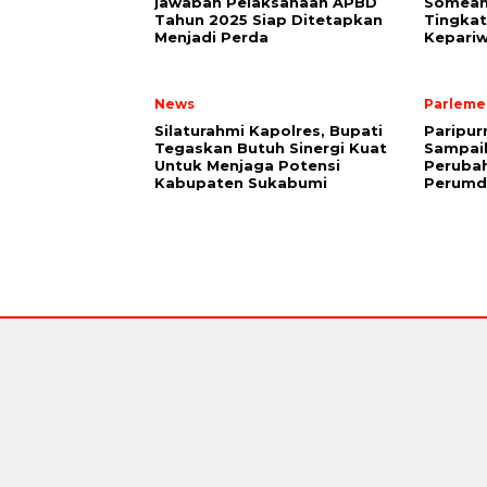
jawaban Pelaksanaan APBD
Someah 
Tahun 2025 Siap Ditetapkan
Tingkat
Menjadi Perda
Kepariw
News
Parleme
Silaturahmi Kapolres, Bupati
Paripur
Tegaskan Butuh Sinergi Kuat
Sampai
Untuk Menjaga Potensi
Peruba
Kabupaten Sukabumi
Perumd