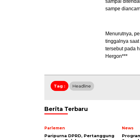
sampai ditenda
sampe diancam 
Menurutnya, pel
tinggalnya saa
tersebut pada h
Hergon***
Tag :
Headline
Berita Terbaru
Parlemen
News
Paripurna DPRD, Pertanggung
Program