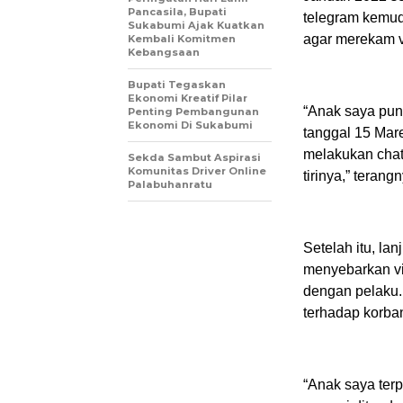
Pancasila, Bupati
telegram kemudi
Sukabumi Ajak Kuatkan
agar merekam v
Kembali Komitmen
Kebangsaan
Bupati Tegaskan
Ekonomi Kreatif Pilar
“Anak saya pun
Penting Pembangunan
Ekonomi Di Sukabumi
tanggal 15 Mare
melakukan chat
Sekda Sambut Aspirasi
Komunitas Driver Online
tirinya,” terang
Palabuhanratu
Setelah itu, l
menyebarkan vi
dengan pelaku.
terhadap korba
“Anak saya ter