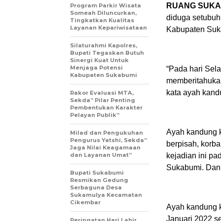
RUANG SUKA
Program Parkir Wisata
Someah Diluncurkan,
diduga setubuh
Tingkatkan Kualitas
Layanan Kepariwisataan
Kabupaten Suk
Silaturahmi Kapolres,
Bupati Tegaskan Butuh
Sinergi Kuat Untuk
Menjaga Potensi
“Pada hari Sel
Kabupaten Sukabumi
memberitahukan 
kata ayah kandu
Rakor Evaluasi MTA,
Sekda” Pilar Penting
Pembentukan Karakter
Pelayan Publik”
Ayah kandung k
Milad dan Pengukuhan
Pengurus Yatshi, Sekda”
berpisah, korb
Jaga Nilai Keagamaan
dan Layanan Umat”
kejadian ini pa
Sukabumi. Dan 
Bupati Sukabumi
Resmikan Gedung
Serbaguna Desa
Sukamulya Kecamatan
Cikembar
Ayah kandung k
Januari 2022 se
Peringatan Hari Lahir