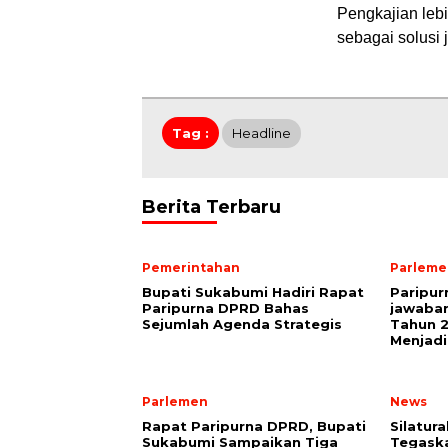
Pengkajian lebi
sebagai solusi 
Tag :
Headline
Berita Terbaru
Pemerintahan
Parleme
Bupati Sukabumi Hadiri Rapat
Paripu
Paripurna DPRD Bahas
jawaba
Sejumlah Agenda Strategis
Tahun 2
Menjadi
Parlemen
News
Rapat Paripurna DPRD, Bupati
Silatur
Sukabumi Sampaikan Tiga
Tegaska