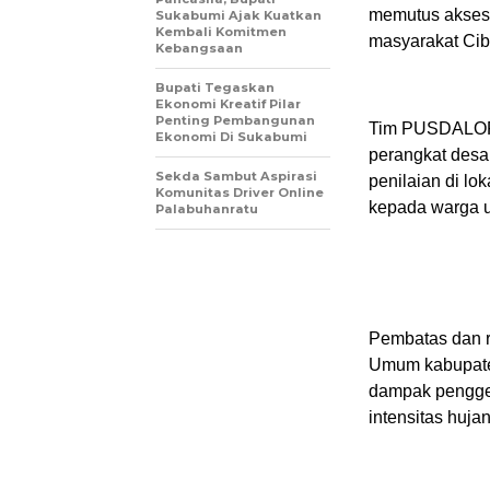
memutus akses 
Sukabumi Ajak Kuatkan
Kembali Komitmen
masyarakat Cib
Kebangsaan
Bupati Tegaskan
Ekonomi Kreatif Pilar
Penting Pembangunan
Tim PUSDALOP
Ekonomi Di Sukabumi
perangkat desa
Sekda Sambut Aspirasi
penilaian di l
Komunitas Driver Online
kepada warga u
Palabuhanratu
Pembatas dan r
Umum kabupate
dampak pengger
intensitas hujan