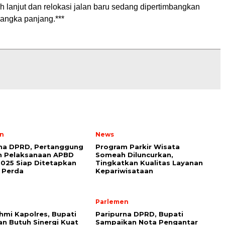
h lanjut dan relokasi jalan baru sedang dipertimbangkan
jangka panjang.***
n
News
rna DPRD, Pertanggung
Program Parkir Wisata
n Pelaksanaan APBD
Someah Diluncurkan,
025 Siap Ditetapkan
Tingkatkan Kualitas Layanan
 Perda
Kepariwisataan
Parlemen
ahmi Kapolres, Bupati
Paripurna DPRD, Bupati
n Butuh Sinergi Kuat
Sampaikan Nota Pengantar