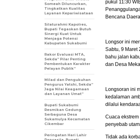
pukul 11:30 WIB
Someah Diluncurkan,
Tingkatkan Kualitas
Penanggulang
Layanan Kepariwisataan
Bencana Daera
Silaturahmi Kapolres,
Bupati Tegaskan Butuh
Sinergi Kuat Untuk
Menjaga Potensi
Longsor ini mer
Kabupaten Sukabumi
Sabtu, 9 Maret
Rakor Evaluasi MTA,
bahu jalan kab
Sekda” Pilar Penting
Pembentukan Karakter
dan Desa Mekar
Pelayan Publik”
Milad dan Pengukuhan
Pengurus Yatshi, Sekda”
Longsoran ini 
Jaga Nilai Keagamaan
dan Layanan Umat”
kedalaman ambl
dilalui kendara
Bupati Sukabumi
Resmikan Gedung
Serbaguna Desa
Cuaca ekstrem d
Sukamulya Kecamatan
Cikembar
penyebab utama
Peringatan Hari Lahir
Tidak ada korba
Pancasila, Bupati