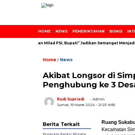
HOME
NEWS
PEMERINTAHAN
BISNIS
INT
s Azainiyah dan Milad PSI, Bupati” Jadikan Semangat Menjadi Le
Home
News
/
Akibat Longsor di Si
Penghubung ke 3 Des
Rudi Supriadi
- Admin
Jumat, 15 Maret 2024
- 21:23 WIB
Ruang Sukabu
Berita Terkait
Kecamatan Sim
Program Parkir Wisata