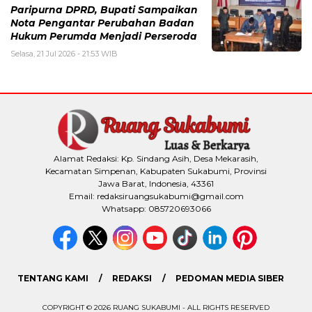
Paripurna DPRD, Bupati Sampaikan
Nota Pengantar Perubahan Badan
Hukum Perumda Menjadi Perseroda
Selasa, 21 Jul 2026 - 21:53 WIB
Alamat Redaksi: Kp. Sindang Asih, Desa Mekarasih,
Kecamatan Simpenan, Kabupaten Sukabumi, Provinsi
Jawa Barat, Indonesia, 43361
Email: redaksiruangsukabumi@gmail.com
Whatsapp: 085720693066
TENTANG KAMI
REDAKSI
PEDOMAN MEDIA SIBER
COPYRIGHT © 2026 RUANG SUKABUMI - ALL RIGHTS RESERVED