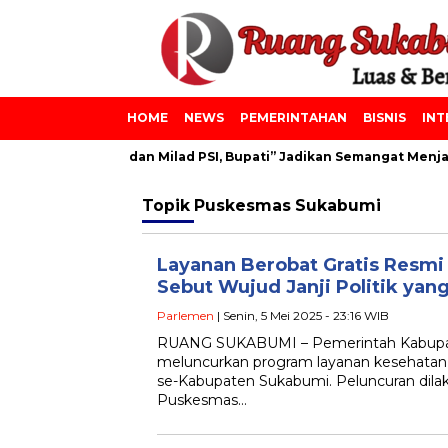
HOME
NEWS
PEMERINTAHAN
BISNIS
INT
npes Azainiyah dan Milad PSI, Bupati” Jadikan Semangat Menjadi
Topik
Puskesmas Sukabumi
Layanan Berobat Gratis Resmi
Sebut Wujud Janji Politik yan
Parlemen
| Senin, 5 Mei 2025 - 23:16 WIB
RUANG SUKABUMI – Pemerintah Kabupat
meluncurkan program layanan kesehatan 
se-Kabupaten Sukabumi. Peluncuran dilaku
Puskesmas…