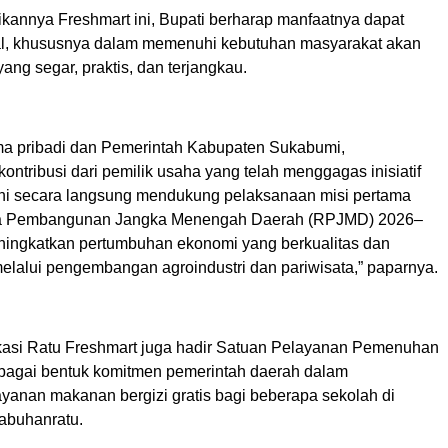
kannya Freshmart ini, Bupati berharap manfaatnya dapat
al, khususnya dalam memenuhi kebutuhan masyarakat akan
ng segar, praktis, dan terjangkau.
ma pribadi dan Pemerintah Kabupaten Sukabumi,
ontribusi dari pemilik usaha yang telah menggagas inisiatif
 ini secara langsung mendukung pelaksanaan misi pertama
a Pembangunan Jangka Menengah Daerah (RPJMD) 2026–
ningkatkan pertumbuhan ekonomi yang berkualitas dan
melalui pengembangan agroindustri dan pariwisata,” paparnya.
 lokasi Ratu Freshmart juga hadir Satuan Pelayanan Pemenuhan
bagai bentuk komitmen pemerintah daerah dalam
yanan makanan bergizi gratis bagi beberapa sekolah di
abuhanratu.