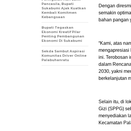
Pancasila, Bupati
Dengan diresmi
Sukabumi Ajak Kuatkan
semakin optim
Kembali Komitmen
Kebangsaan
bahan pangan ya
Bupati Tegaskan
Ekonomi Kreatif Pilar
Penting Pembangunan
Ekonomi Di Sukabumi
“Kami, atas na
mengapresiasi k
Sekda Sambut Aspirasi
Komunitas Driver Online
ini. Terobosan
Palabuhanratu
dalam Rencan
2030, yakni me
berkelanjutan 
Selain itu, di
Gizi (SPPG) se
menyediakan la
Kecamatan Pal