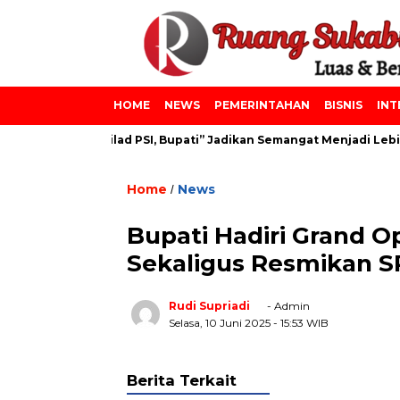
HOME
NEWS
PEMERINTAHAN
BISNIS
INT
iniyah dan Milad PSI, Bupati” Jadikan Semangat Menjadi Lebih B
Home
News
/
Bupati Hadiri Grand 
Sekaligus Resmikan S
Rudi Supriadi
- Admin
Selasa, 10 Juni 2025
- 15:53 WIB
Berita Terkait