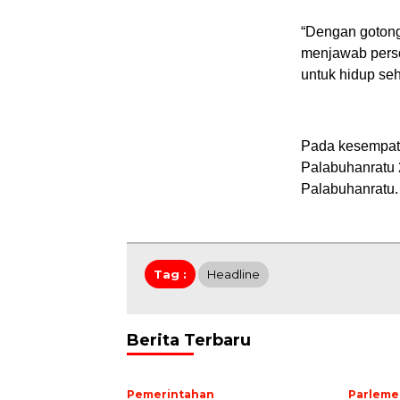
“Dengan gotong 
menjawab perso
untuk hidup seh
Pada kesempata
Palabuhanratu 
Palabuhanratu.
Tag :
Headline
Berita Terbaru
Pemerintahan
Parleme