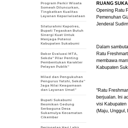
RUANG SUKA
Program Parkir Wisata
Someah Diluncurkan,
Opening Ratu F
Tingkatkan Kualitas
Layanan Kepariwisataan
Pemenuhan Gizi
Jenderal Sudir
Silaturahmi Kapolres,
Bupati Tegaskan Butuh
Sinergi Kuat Untuk
Menjaga Potensi
Kabupaten Sukabumi
Dalam sambuta
Ratu Freshmart
Rakor Evaluasi MTA,
Sekda” Pilar Penting
membawa manfaa
Pembentukan Karakter
Pelayan Publik”
Kabupaten Suk
Milad dan Pengukuhan
Pengurus Yatshi, Sekda”
Jaga Nilai Keagamaan
dan Layanan Umat”
“Ratu Freshmart
berjualan. Ini 
Bupati Sukabumi
visi Kabupate
Resmikan Gedung
Serbaguna Desa
(Maju, Unggul, 
Sukamulya Kecamatan
Cikembar
Peringatan Hari Lahir