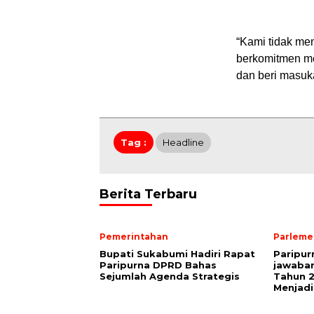
“Kami tidak me
berkomitmen men
dan beri masuka
Tag :
Headline
Berita Terbaru
Pemerintahan
Parleme
Bupati Sukabumi Hadiri Rapat
Paripu
Paripurna DPRD Bahas
jawaba
Sejumlah Agenda Strategis
Tahun 2
Menjadi