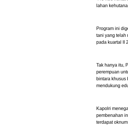
lahan kehutanan
Program ini di
tani yang telah
pada kuartal II 
Tak hanya itu, 
perempuan untu
bintara khusus 
mendukung eduk
Kapolri menega
pembenahan ins
terdapat oknu