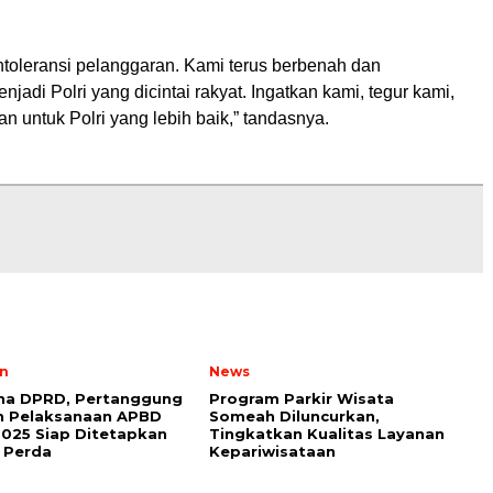
ntoleransi pelanggaran. Kami terus berbenah dan
jadi Polri yang dicintai rakyat. Ingatkan kami, tegur kami,
n untuk Polri yang lebih baik,” tandasnya.
n
News
rna DPRD, Pertanggung
Program Parkir Wisata
n Pelaksanaan APBD
Someah Diluncurkan,
025 Siap Ditetapkan
Tingkatkan Kualitas Layanan
 Perda
Kepariwisataan