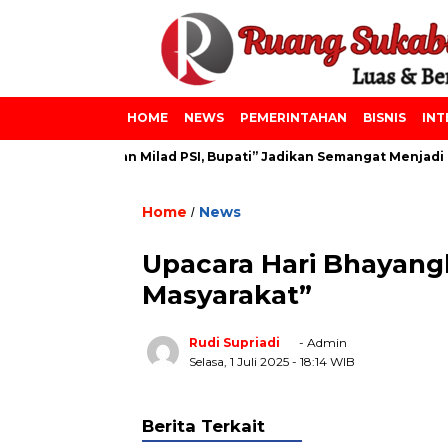
HOME
NEWS
PEMERINTAHAN
BISNIS
INT
 Azainiyah dan Milad PSI, Bupati” Jadikan Semangat Menjadi Leb
Home
News
/
Upacara Hari Bhayangk
Masyarakat”
Rudi Supriadi
- Admin
Selasa, 1 Juli 2025
- 18:14 WIB
Berita Terkait