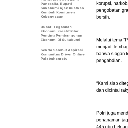
korupsi, narkob
Pancasila, Bupati
Sukabumi Ajak Kuatkan
pengobatan gra
Kembali Komitmen
Kebangsaan
bersih.
Bupati Tegaskan
Ekonomi Kreatif Pilar
Penting Pembangunan
Melalui tema “P
Ekonomi Di Sukabumi
menjadi lembag
Sekda Sambut Aspirasi
bahwa slogan t
Komunitas Driver Online
Palabuhanratu
pengabdian.
“Kami siap dite
dan dicintai rak
Polri juga men
penanaman jagun
445 ribu hektar