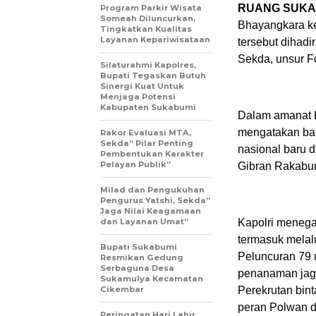
RUANG SUKA
Program Parkir Wisata
Someah Diluncurkan,
Bhayangkara ke
Tingkatkan Kualitas
Layanan Kepariwisataan
tersebut dihadi
Sekda, unsur F
Silaturahmi Kapolres,
Bupati Tegaskan Butuh
Sinergi Kuat Untuk
Menjaga Potensi
Kabupaten Sukabumi
Dalam amanat 
mengatakan ba
Rakor Evaluasi MTA,
Sekda” Pilar Penting
nasional baru 
Pembentukan Karakter
Pelayan Publik”
Gibran Rakabu
Milad dan Pengukuhan
Pengurus Yatshi, Sekda”
Jaga Nilai Keagamaan
dan Layanan Umat”
Kapolri menega
termasuk melalu
Bupati Sukabumi
Peluncuran 79 
Resmikan Gedung
Serbaguna Desa
penanaman jagu
Sukamulya Kecamatan
Cikembar
Perekrutan bint
peran Polwan d
Peringatan Hari Lahir