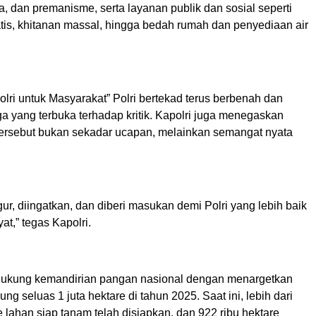
a, dan premanisme, serta layanan publik dan sosial seperti
tis, khitanan massal, hingga bedah rumah dan penyediaan air
olri untuk Masyarakat” Polri bertekad terus berbenah dan
a yang terbuka terhadap kritik. Kapolri juga menegaskan
ersebut bukan sekadar ucapan, melainkan semangat nyata
gur, diingatkan, dan diberi masukan demi Polri yang lebih baik
yat,” tegas Kapolri.
dukung kemandirian pangan nasional dengan menargetkan
g seluas 1 juta hektare di tahun 2025. Saat ini, lebih dari
e lahan siap tanam telah disiapkan, dan 922 ribu hektare