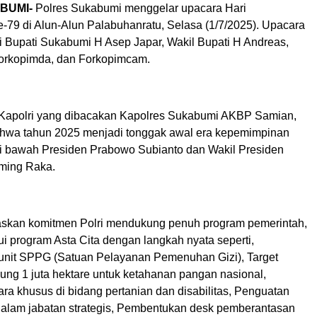
BUMI-
Polres Sukabumi menggelar upacara Hari
-79 di Alun-Alun Palabuhanratu, Selasa (1/7/2025). Upacara
ri Bupati Sukabumi H Asep Japar, Wakil Bupati H Andreas,
orkopimda, dan Forkopimcam.
Kapolri yang dibacakan Kapolres Sukabumi AKBP Samian,
hwa tahun 2025 menjadi tonggak awal era kepemimpinan
di bawah Presiden Prabowo Subianto dan Wakil Presiden
ming Raka.
skan komitmen Polri mendukung penuh program pemerintah,
i program Asta Cita dengan langkah nyata seperti,
unit SPPG (Satuan Pelayanan Pemenuhan Gizi), Target
ng 1 juta hektare untuk ketahanan pangan nasional,
ara khusus di bidang pertanian dan disabilitas, Penguatan
alam jabatan strategis, Pembentukan desk pemberantasan