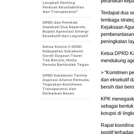
pelantikan kepa
Langkah Penting
Perkuat Akuntabilitas
dan Transparansi”
Terdapat dua s
lembaga strat
DPRD dan Pemkab
Kejaksaan Agun
Sepakati Dua Raperda,
Bupati Apresiasi Sinergi
pemberantasan k
Eksekutif dan Legislatif
peningkatan lay
Ketua Komisi II DPRD
Kabupaten Sukabumi
Ketua DPRD Ka
Soroti Dugaan Tower
Tak Berizin, Minta
mendukung age
Pemda Bertindak Tegas
> “Komitmen pem
DPRD Sukabumi Terima
dan eksekutif 
Aspirasi Aliansi Pemuda,
Tegaskan Komitmen
bersih dan bero
Transparansi dan
Perbaikan Reses
KPK menegaskan
sebagai bentuk
korupsi di ling
Rapat koordina
positif terhada