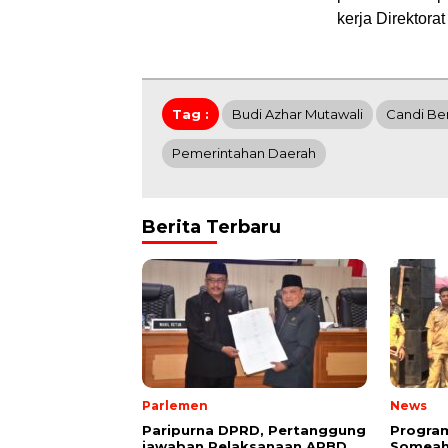
kerja Direktorat
Tag :
Budi Azhar Mutawali
Candi Ben
Pemerintahan Daerah
Berita Terbaru
Parlemen
News
Paripurna DPRD, Pertanggung
Program
jawaban Pelaksanaan APBD
Someah 