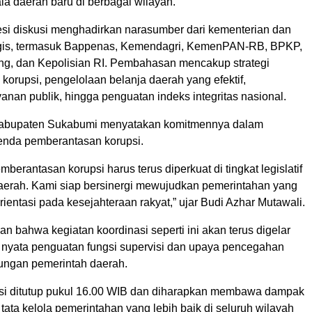
la daerah baru di berbagai wilayah.
esi diskusi menghadirkan narasumber dari kementerian dan
egis, termasuk Bappenas, Kemendagri, KemenPAN-RB, BPKP,
g, dan Kepolisian RI. Pembahasan mencakup strategi
orupsi, pengelolaan belanja daerah yang efektif,
anan publik, hingga penguatan indeks integritas nasional.
bupaten Sukabumi menyatakan komitmennya dalam
nda pemberantasan korupsi.
berantasan korupsi harus terus diperkuat di tingkat legislatif
daerah. Kami siap bersinergi mewujudkan pemerintahan yang
rientasi pada kesejahteraan rakyat,” ujar Budi Azhar Mutawali.
 bahwa kegiatan koordinasi seperti ini akan terus digelar
 nyata penguatan fungsi supervisi dan upaya pencegahan
kungan pemerintah daerah.
si ditutup pukul 16.00 WIB dan diharapkan membawa dampak
p tata kelola pemerintahan yang lebih baik di seluruh wilayah