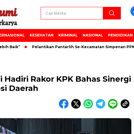
ERNASIONAL
KESEHATAN
KRIMINAL
NASIONAL
PENDIDIKAN
aik”
Pelantikan Pantarlih Se-Kecamatan Simpenan PPK Kec
Hadiri Rakor KPK Bahas Sinergi
si Daerah