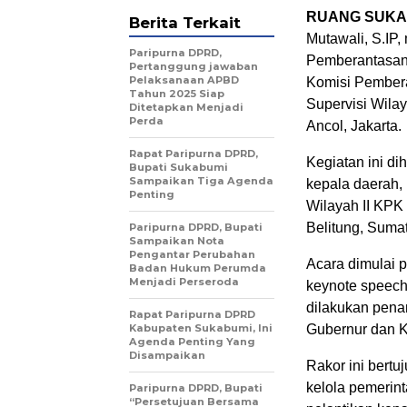
RUANG SUKA
Berita Terkait
Mutawali, S.IP
Paripurna DPRD,
Pemberantasan 
Pertanggung jawaban
Pelaksanaan APBD
Komisi Pembera
Tahun 2025 Siap
Supervisi Wilay
Ditetapkan Menjadi
Perda
Ancol, Jakarta.
Rapat Paripurna DPRD,
Kegiatan ini di
Bupati Sukabumi
Sampaikan Tiga Agenda
kepala daerah,
Penting
Wilayah II KPK
Belitung, Sumat
Paripurna DPRD, Bupati
Sampaikan Nota
Pengantar Perubahan
Acara dimulai 
Badan Hukum Perumda
Menjadi Perseroda
keynote speech
dilakukan pena
Rapat Paripurna DPRD
Kabupaten Sukabumi, Ini
Gubernur dan K
Agenda Penting Yang
Disampaikan
Rakor ini bert
kelola pemerint
Paripurna DPRD, Bupati
“Persetujuan Bersama