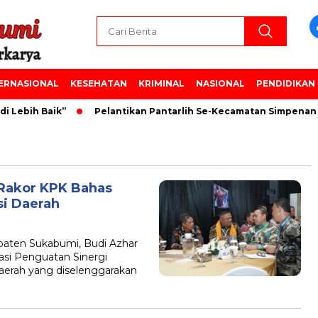
ERNASIONAL
KESEHATAN
KRIMINAL
NASIONAL
PENDIDIKAN
 Lebih Baik”
Pelantikan Pantarlih Se-Kecamatan Simpenan 
Rakor KPK Bahas
si Daerah
ten Sukabumi, Budi Azhar
asi Penguatan Sinergi
erah yang diselenggarakan