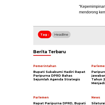
“Kepemimpinan 
mendorong kema
Tag :
Headline
Berita Terbaru
Pemerintahan
Parleme
Bupati Sukabumi Hadiri Rapat
Paripu
Paripurna DPRD Bahas
jawaba
Sejumlah Agenda Strategis
Tahun 2
Menjadi
Parlemen
News
Rapat Paripurna DPRD, Bupati
Silatur