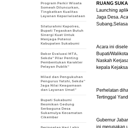
RUANG SUKA
Program Parkir Wisata
Someah Diluncurkan,
Launching apli
Tingkatkan Kualitas
Layanan Kepariwisataan
Jaga Desa. Ac
Subang,Selasa 
Silaturahmi Kapolres,
Bupati Tegaskan Butuh
Sinergi Kuat Untuk
Menjaga Potensi
Kabupaten Sukabumi
Acara ini disel
Bupati/Walikot
Rakor Evaluasi MTA,
Sekda” Pilar Penting
Naskah Kerjas
Pembentukan Karakter
Pelayan Publik”
kepala Kejaksa
Milad dan Pengukuhan
Pengurus Yatshi, Sekda”
Jaga Nilai Keagamaan
dan Layanan Umat”
Perhelatan dih
Tertinggal Yand
Bupati Sukabumi
Resmikan Gedung
Serbaguna Desa
Sukamulya Kecamatan
Cikembar
Gubernur Jabar
ini merupakan 
Peringatan Hari Lahir