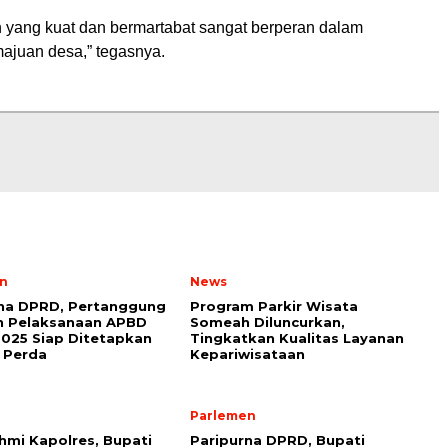
yang kuat dan bermartabat sangat berperan dalam
juan desa,” tegasnya.
n
News
rna DPRD, Pertanggung
Program Parkir Wisata
n Pelaksanaan APBD
Someah Diluncurkan,
025 Siap Ditetapkan
Tingkatkan Kualitas Layanan
 Perda
Kepariwisataan
Parlemen
ahmi Kapolres, Bupati
Paripurna DPRD, Bupati