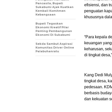
Pancasila, Bupati
efisiensi, dan
Sukabumi Ajak Kuatkan
penguatan kapa
Kembali Komitmen
Kebangsaan
khususnya dala
Bupati Tegaskan
Ekonomi Kreatif Pilar
Penting Pembangunan
Ekonomi Di Sukabumi
“Para kepala d
keuangan yang a
Sekda Sambut Aspirasi
Komunitas Driver Online
keharusan, sek
Palabuhanratu
di tingkat desa,
Kang Dedi Muly
tingkat desa, 
pedesaan. KDM 
berbasis budaya
dan kekuatan s