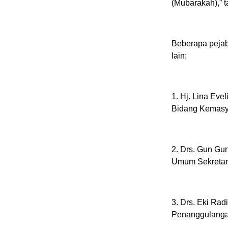
(Mubarakah),” 
Beberapa pejaba
lain:
1. Hj. Lina Evel
Bidang Kemasya
2. Drs. Gun Gun
Umum Sekretari
3. Drs. Eki Ra
Penanggulanga