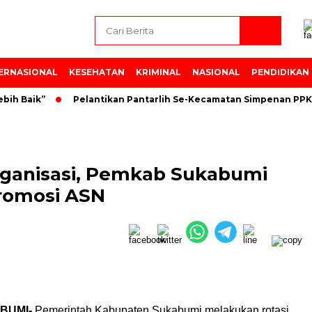
ERNASIONAL
KESEHATAN
KRIMINAL
NASIONAL
PENDIDIKAN
aik”
Pelantikan Pantarlih Se-Kecamatan Simpenan PPK Kec
rganisasi, Pemkab Sukabumi
romosi ASN
BUMI-
Pemerintah Kabupaten Sukabumi melakukan rotasi