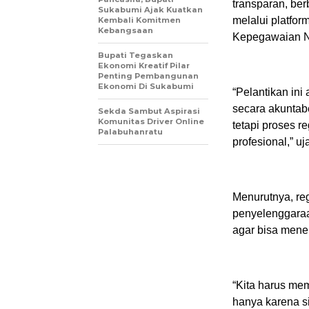
transparan, ber
Sukabumi Ajak Kuatkan
melalui platfor
Kembali Komitmen
Kebangsaan
Kepegawaian N
Bupati Tegaskan
Ekonomi Kreatif Pilar
Penting Pembangunan
Ekonomi Di Sukabumi
“Pelantikan in
secara akuntabe
Sekda Sambut Aspirasi
Komunitas Driver Online
tetapi proses r
Palabuhanratu
profesional,” uj
Menurutnya, re
penyelenggaraa
agar bisa menem
“Kita harus mem
hanya karena s