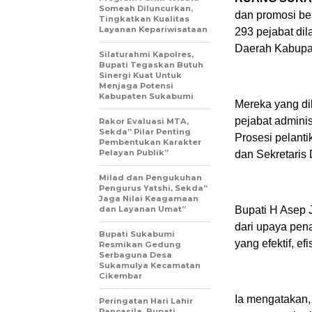
Someah Diluncurkan,
dan promosi bes
Tingkatkan Kualitas
Layanan Kepariwisataan
293 pejabat dil
Daerah Kabupat
Silaturahmi Kapolres,
Bupati Tegaskan Butuh
Sinergi Kuat Untuk
Menjaga Potensi
Kabupaten Sukabumi
Mereka yang dil
pejabat adminis
Rakor Evaluasi MTA,
Sekda” Pilar Penting
Prosesi pelanti
Pembentukan Karakter
Pelayan Publik”
dan Sekretaris
Milad dan Pengukuhan
Pengurus Yatshi, Sekda”
Jaga Nilai Keagamaan
dan Layanan Umat”
Bupati H Asep 
dari upaya pen
Bupati Sukabumi
yang efektif, ef
Resmikan Gedung
Serbaguna Desa
Sukamulya Kecamatan
Cikembar
Ia mengatakan,
Peringatan Hari Lahir
Pancasila, Bupati