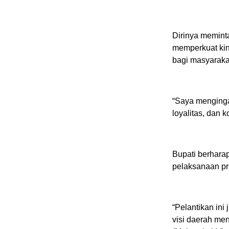
Dirinya meminta
memperkuat kine
bagi masyaraka
“Saya menginga
loyalitas, dan 
Bupati berhara
pelaksanaan pr
“Pelantikan in
visi daerah me