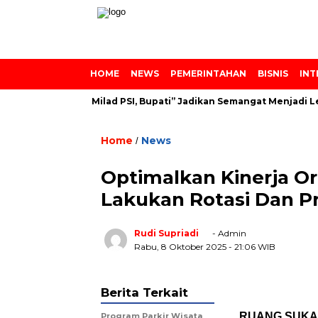
HOME
NEWS
PEMERINTAHAN
BISNIS
INT
iniyah dan Milad PSI, Bupati” Jadikan Semangat Menjadi Lebih B
Home
News
/
Optimalkan Kinerja O
Lakukan Rotasi Dan P
Rudi Supriadi
- Admin
Rabu, 8 Oktober 2025
- 21:06 WIB
Berita Terkait
RUANG SUKA
Program Parkir Wisata