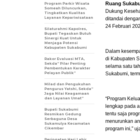
Ruang Sukabu
Program Parkir Wisata
Someah Diluncurkan,
Dukung Kesehat
Tingkatkan Kualitas
Layanan Kepariwisataan
ditandai denga
24 Februari 20
Silaturahmi Kapolres,
Bupati Tegaskan Butuh
Sinergi Kuat Untuk
Menjaga Potensi
Kabupaten Sukabumi
Dalam kesempat
di Kabupaten S
Rakor Evaluasi MTA,
Sekda” Pilar Penting
selama satu ta
Pembentukan Karakter
Pelayan Publik”
Sukabumi, term
Milad dan Pengukuhan
Pengurus Yatshi, Sekda”
Jaga Nilai Keagamaan
dan Layanan Umat”
“Program Keluar
lengkap pada an
Bupati Sukabumi
tentu saja prog
Resmikan Gedung
Serbaguna Desa
menurunkan ang
Sukamulya Kecamatan
Cikembar
program ini,” uj
Peringatan Hari Lahir