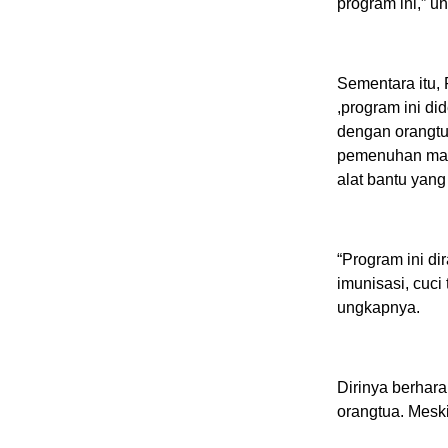
program ini,” u
Sementara itu,
,program ini d
dengan orangtua
pemenuhan maka
alat bantu yang 
“Program ini d
imunisasi, cuci
ungkapnya.
Dirinya berhara
orangtua. Mesk