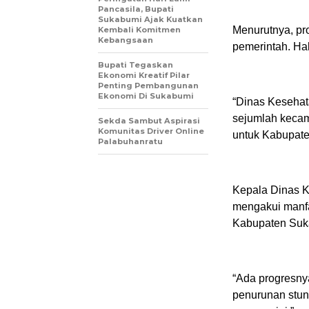
Pancasila, Bupati
Sukabumi Ajak Kuatkan
Menurutnya, pro
Kembali Komitmen
Kebangsaan
pemerintah. Hal
Bupati Tegaskan
Ekonomi Kreatif Pilar
Penting Pembangunan
Ekonomi Di Sukabumi
“Dinas Kesehata
sejumlah kecam
Sekda Sambut Aspirasi
Komunitas Driver Online
untuk Kabupate
Palabuhanratu
Kepala Dinas 
mengakui manfaa
Kabupaten Suk
“Ada progresnya
penurunan stunt