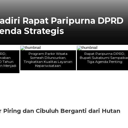
D, Pertanggung jawaban
BD Tahun 2025 Siap Ditetap
PRD,
Program Parkir Wisata
Rapat Paripurna DPRD,
awaban
Someah Diluncurkan,
Bupati Sukabumi Sampaika
D Tahun
Tingkatkan Kualitas Layanan
Tiga Agenda Penting
an Menjadi
Kepariwisataan
r Piring dan Cibuluh Berganti dari Hutan