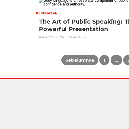
KESEHATAN
The Art of Public Speaking: T
Powerful Presentation
Rabu, 29 Mar 2023 - 02:46 WIB
Sebelumnya
1
…
Paginasi
pos