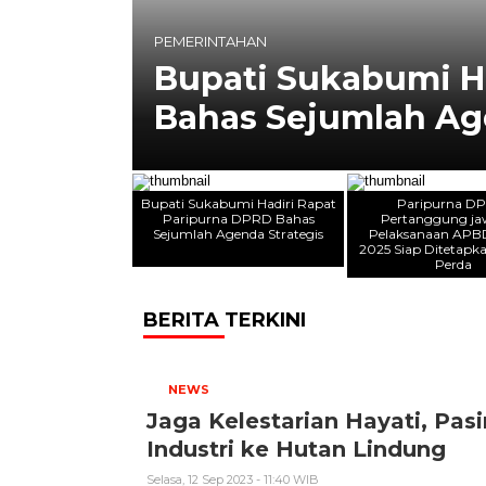
PARLEMEN
Paripurna DPR
urna DPRD
Pelaksanaan AP
Menjadi Perda
Bupati Sukabumi Hadiri Rapat
Paripurna D
Paripurna DPRD Bahas
Pertanggung j
Sejumlah Agenda Strategis
Pelaksanaan APB
2025 Siap Ditetapk
Perda
BERITA TERKINI
NEWS
Jaga Kelestarian Hayati, Pasi
Industri ke Hutan Lindung
Selasa, 12 Sep 2023 - 11:40 WIB