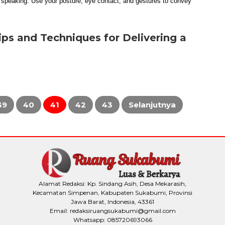
ips and Techniques for Delivering a
39
40
41
42
43
Selanjutnya
Alamat Redaksi: Kp. Sindang Asih, Desa Mekarasih,
Kecamatan Simpenan, Kabupaten Sukabumi, Provinsi
Jawa Barat, Indonesia, 43361
Email: redaksiruangsukabumi@gmail.com
Whatsapp: 085720693066