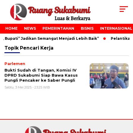
HOME
NEWS
PEMERINTAHAN
BISNIS
INTERNASIONAL
, Bupati” Jadikan Semangat Menjadi Lebih Baik”
Pelantikan
Topik
Pencari Kerja
Parlemen
Bukti Sudah di Tangan, Komisi IV
DPRD Sukabumi Siap Bawa Kasus
Pungli Pencaker ke Saber Pungli
Sabtu, 3 Mei 2025 - 23:25 WIB