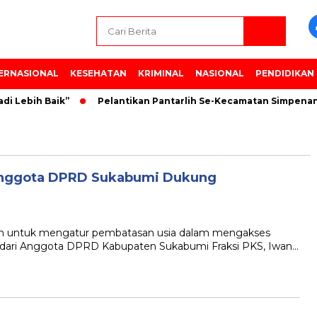
ERNASIONAL
KESEHATAN
KRIMINAL
NASIONAL
PENDIDIKAN
i Lebih Baik”
Pelantikan Pantarlih Se-Kecamatan Simpenan
 Anggota DPRD Sukabumi Dukung
untuk mengatur pembatasan usia dalam mengakses
dari Anggota DPRD Kabupaten Sukabumi Fraksi PKS, Iwan…