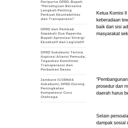
Paripurna DPRD, Bupati
“Persetujuan Bersama
Langkah Penting
Ketua Komisi 
Perkuat Akuntabilitas
dan Transparansi”
keberadaan towe
baik dari sisi
DPRD dan Pemkab
masyarakat seki
Sepakati Dua Raperda,
Bupati Apresiasi Sinergi
Eksekutif dan Legislatif
DPRD Sukabumi Terima
Aspirasi Aliansi Pemuda,
Tegaskan Komitmen
Transparansi dan
Perbaikan Reses
“Pembangunan t
Jambore IGORNAS
Sukabumi, DPRD Dorong
prosedur dan me
Peningkatan
Kompetensi Guru
daerah harus be
Olahraga
Selain persoal
dampak sosial 