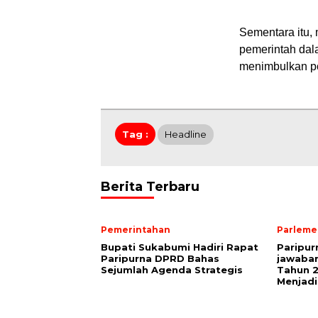
Sementara itu,
pemerintah dal
menimbulkan po
Tag :
Headline
Berita Terbaru
Pemerintahan
Parleme
Bupati Sukabumi Hadiri Rapat
Paripu
Paripurna DPRD Bahas
jawaba
Sejumlah Agenda Strategis
Tahun 2
Menjadi