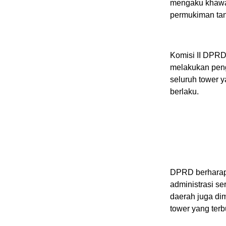
mengaku khawat
permukiman tan
Komisi II DPRD
melakukan pen
seluruh tower 
berlaku.
DPRD berharap 
administrasi s
daerah juga di
tower yang terb