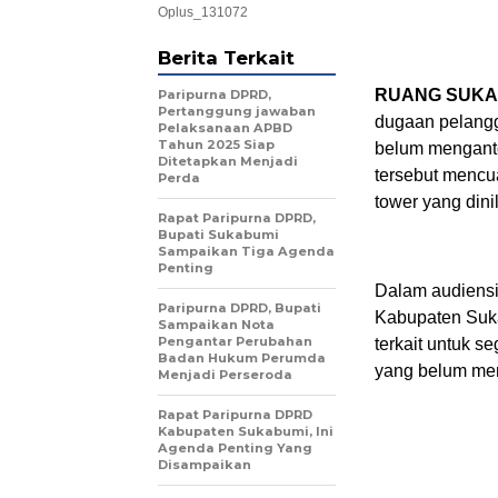
Oplus_131072
Berita Terkait
RUANG SUKA
Paripurna DPRD,
Pertanggung jawaban
dugaan pelangg
Pelaksanaan APBD
Tahun 2025 Siap
belum menganto
Ditetapkan Menjadi
tersebut mencu
Perda
tower yang din
Rapat Paripurna DPRD,
Bupati Sukabumi
Sampaikan Tiga Agenda
Penting
Dalam audiens
Paripurna DPRD, Bupati
Kabupaten Suka
Sampaikan Nota
Pengantar Perubahan
terkait untuk 
Badan Hukum Perumda
yang belum mem
Menjadi Perseroda
Rapat Paripurna DPRD
Kabupaten Sukabumi, Ini
Agenda Penting Yang
Disampaikan