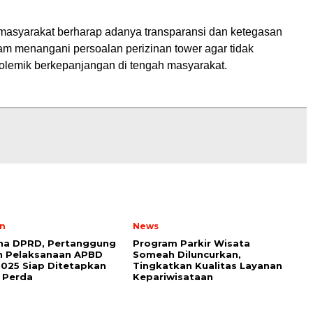
 masyarakat berharap adanya transparansi dan ketegasan
am menangani persoalan perizinan tower agar tidak
lemik berkepanjangan di tengah masyarakat.
n
News
rna DPRD, Pertanggung
Program Parkir Wisata
n Pelaksanaan APBD
Someah Diluncurkan,
025 Siap Ditetapkan
Tingkatkan Kualitas Layanan
 Perda
Kepariwisataan